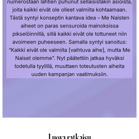
numerostaan lähtien puhunut sellaisistakin asioista,
joita kaikki eivät ole olleet valmiita kohtaamaan.
Tästä syntyi konseptin kantava idea – Me Naisten
aiheet on paras sensuroida mainoksissa
pikselöinnillä, sillä kaikki eivät ole tottuneet niin
avoimeen puheeseen. Samalla syntyi sanoitus:
“Kaikki eivät ole valmiita [vaihtuva aihe], mutta Me
Naiset olemme”. Nyt päätettiin jatkaa hyväksi
todetulla tyylillä, muuttaen toteutusten aiheita
uuden kampanjan vaatimuksiin.
Luova ratkaisu