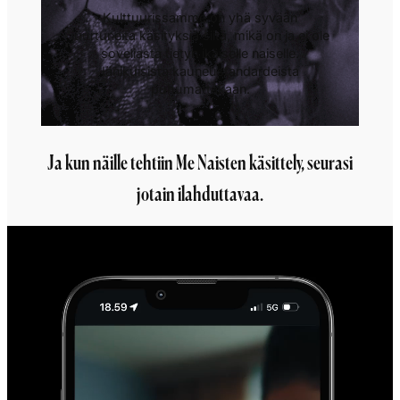
Kulttuurissamme on yhä syvään
juurtuneita käsityksiä siitä, mikä on ja ei ole
soveliasta tietyn ikäiselle naiselle.
Iänikuisista kauneustandardeista
puhumattakaan.
Ja kun näille tehtiin Me Naisten käsittely, seurasi
jotain ilahduttavaa.