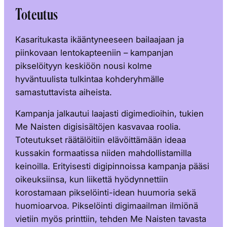
Toteutus
Kasaritukasta ikääntyneeseen bailaajaan ja
piinkovaan lentokapteeniin – kampanjan
pikselöityyn keskiöön nousi kolme
hyväntuulista tulkintaa kohderyhmälle
samastuttavista aiheista.
Kampanja jalkautui laajasti digimedioihin, tukien
Me Naisten digisisältöjen kasvavaa roolia.
Toteutukset räätälöitiin elävöittämään ideaa
kussakin formaatissa niiden mahdollistamilla
keinoilla. Erityisesti digipinnoissa kampanja pääsi
oikeuksiinsa, kun liikettä hyödynnettiin
korostamaan pikselöinti-idean huumoria sekä
huomioarvoa. Pikselöinti digimaailman ilmiönä
vietiin myös printtiin, tehden Me Naisten tavasta