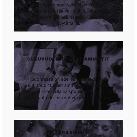
Nuorena oman tyylin etsiminen on
saattanut johtaa valintoihin, joita moni
myöhemmällä iällä häpeää – oli siihen
syytä tai ei.
SUKUPUOLITTUNEET AMMATIT
Suomessa on edelleen voimakkaasti
sukupuolittuneet ammatit ja perinteisen
miesvaltaisilla aloilla naispuoliset ammattilaiset
kohtaavat edelleen vahvoja ennakkoluuloja.
IKÄRASISMI