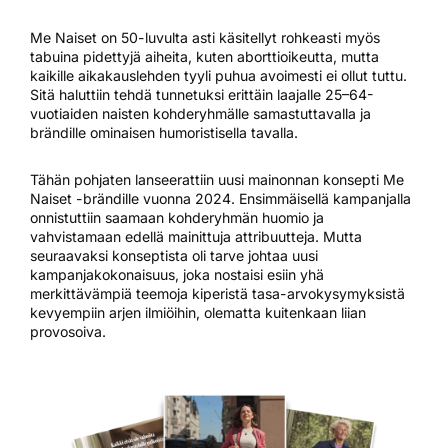
Me Naiset on 50-luvulta asti käsitellyt rohkeasti myös
tabuina pidettyjä aiheita, kuten aborttioikeutta, mutta
kaikille aikakauslehden tyyli puhua avoimesti ei ollut tuttu.
Sitä haluttiin tehdä tunnetuksi erittäin laajalle 25–64-
vuotiaiden naisten kohderyhmälle samastuttavalla ja
brändille ominaisen humoristisella tavalla.
Tähän pohjaten lanseerattiin uusi mainonnan konsepti Me
Naiset -brändille vuonna 2024. Ensimmäisellä kampanjalla
onnistuttiin saamaan kohderyhmän huomio ja
vahvistamaan edellä mainittuja attribuutteja. Mutta
seuraavaksi konseptista oli tarve johtaa uusi
kampanjakokonaisuus, joka nostaisi esiin yhä
merkittävämpiä teemoja kiperistä tasa-arvokysymyksistä
kevyempiin arjen ilmiöihin, olematta kuitenkaan liian
provosoiva.