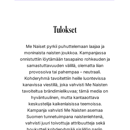
Tulokset
Me Naiset pyrkii puhuttelemaan laajaa ja
moninaista naisten joukkoa. Kampanjassa
onnistuttiin löytämään tasapaino rohkeuden ja
samastuttavuuden välillä, olematta liian
provosoiva tai pahempaa – neutraali.
Kohderyhmä tavoitettiin heille luontevissa
kanavissa viestillä, joka vahvisti Me Naisten
tavoiteltua brändimielikuvaa; tämä media on
hyväntuulinen, mutta kantaaottava
keskustelija kaikenlaisissa teemoissa.
Kampanja vahvisti Me Naisten asemaa
Suomen tunnetuimpana naistenlehtenä,
vahvisti juuri toivottuja attribuutteja sekä
houkutteli kohderyhmää sisällön pariin.