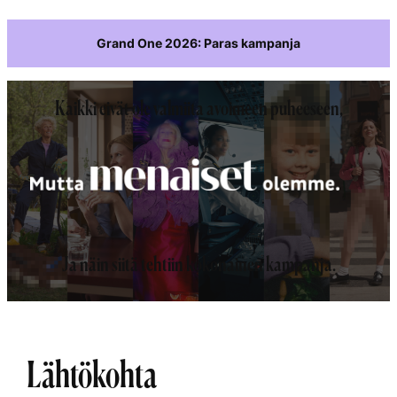
Grand One 2026: Paras kampanja
Kaikki eivät ole valmiita avoimeen puheeseen,
Ja näin siitä tehtiin kokonainen kampanja.
Lähtökohta